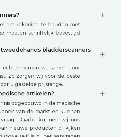
anners?
wel om rekening te houden met
ze moeten schriftelijk bevestigd
d / tweedehands bladderscanners
id, echter nemen we samen door
ast. Zo zorgen wij voor de beste
oor u gestelde prijsrange.
medische artikelen?
kennis opgebouwd in de medische
kennis van de markt en kunnen
vraag. Daarbij kunnen wij ook
van nieuwe producten of kijken
s/kwaliteit' is bij het aanvragen